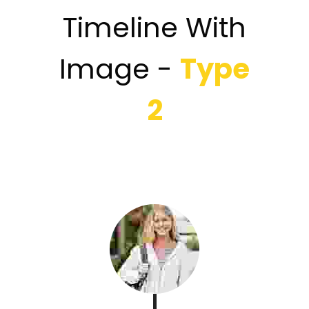
Timeline With
Image -
Type
2