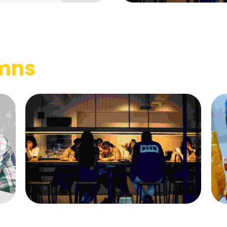
mns
The wooden handicraft materials