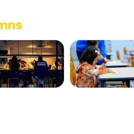
umns
The wooden handicraft materials
Visual Arts Portfoli