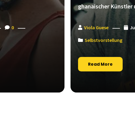
ghanaischer Künstler u
0
Viola Guese
Ju
Selbstvorstellung
Read More