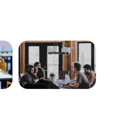
o
The bluish stairs of the Inn