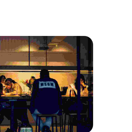
 wooden handicraft materials