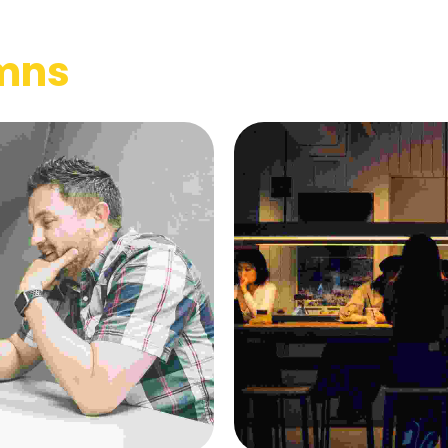
mns
The