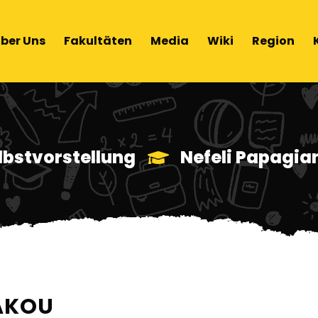
ber Uns
Fakultäten
Media
Wiki
Region
lbstvorstellung
Nefeli Papagi
AKOU