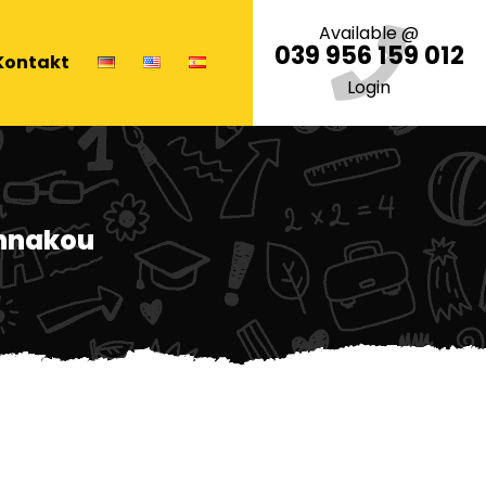
Available @
039 956 159 012
Kontakt
Login
annakou