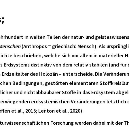
;
rhundert in weiten Teilen der natur- und geisteswissens
 Menschen
(Anthropos = griechisch: Mensch). Als ursprüng
chte beschrieben, welche sich vor allem in materieller Hi
s Erdsystems distinktiv von dem relativ stabilen (und für
m Erdzeitalter des Holozän – unterscheide. Die Veränder
chen Bedingungen, gestörten elementaren Stoffkreisläuf
rlicher und nichtabbaubarer Stoffe in das Erdsystem abge
hwerwiegenden erdsystemischen Veränderungen letztlich di
fen et al., 2015; Lenton et al., 2020).
naturwissenschaftlichen Forschung werden dabei mit der 