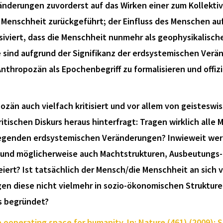
erungen zuvorderst auf das Wirken einer zum Kollektiv 
 Menschheit zurückgeführt; der Einfluss des Menschen au
iviert, dass die Menschheit nunmehr als geophysikalisch
e sind aufgrund der Signifikanz der erdsystemischen Ver
hropozän als Epochenbegriff zu formalisieren und offizie
zän auch vielfach kritisiert und vor allem von geisteswis
itischen Diskurs heraus hinterfragt: Tragen wirklich all
egenden erdsystemischen Veränderungen? Inwieweit wer
n und möglicherweise auch Machtstrukturen, Ausbeutungs-
rt? Ist tatsächlich der Mensch/die Menschheit an sich v
en diese nicht vielmehr in sozio-ökonomischen Struktu
is begründet?
e ooperating space for humanity. In: Nature (461) (2009): S.