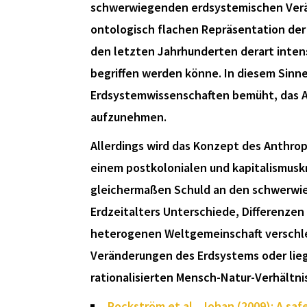
schwerwiegenden erdsystemischen Veränd
ontologisch flachen Repräsentation der
den letzten Jahrhunderten derart intens
begriffen werden könne. In diesem Sinn
Erdsystemwissenschaften bemüht, das Ant
aufzunehmen.
Allerdings wird das Konzept des Anthropo
einem postkolonialen und kapitalismuskr
gleichermaßen Schuld an den schwerwi
Erdzeitalters Unterschiede, Differenze
heterogenen Weltgemeinschaft verschleie
Veränderungen des Erdsystems oder lieg
rationalisierten Mensch-Natur-Verhältn
Rockström et al., Johan (2009): A saf