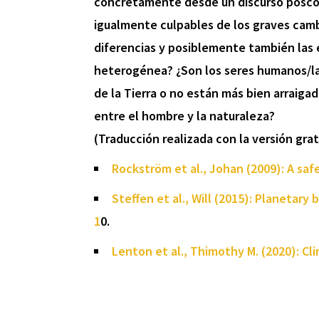
concretamente desde un discurso poscolo
igualmente culpables de los graves camb
diferencias y posiblemente también las 
heterogénea? ¿Son los seres humanos/la
de la Tierra o no están más bien arraiga
entre el hombre y la naturaleza?
(Traducción realizada con la versión gr
Rockström et al., Johan (2009): A saf
Steffen et al., Will (2015): Planetar
1
0.
Lenton et al., Thimothy M. (2020): Cli