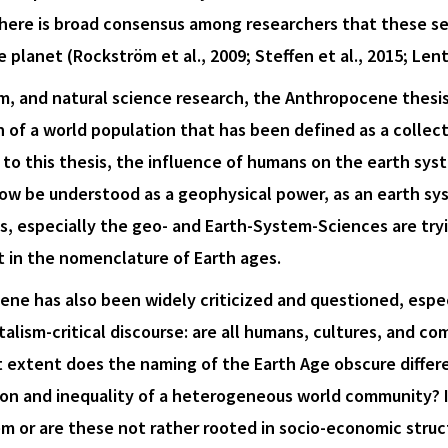
 there is broad consensus among researchers that these 
 planet (Rockström et al., 2009; Steffen et al., 2015; Lento
tem, and natural science research, the Anthropocene thesi
 of a world population that has been defined as a collect
to this thesis, the influence of humans on the earth syst
w be understood as a geophysical power, as an earth syst
s, especially the geo- and Earth-System-Sciences are try
it in the nomenclature of Earth ages.
ne has also been widely criticized and questioned, espec
talism-critical discourse: are all humans, cultures, and co
extent does the naming of the Earth Age obscure differen
tion and inequality of a heterogeneous world community? I
em or are these not rather rooted in socio-economic stru