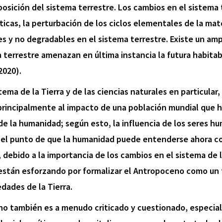
osición del sistema terrestre. Los cambios en el sistema 
ticas, la perturbación de los ciclos elementales de la mate
es y no degradables en el sistema terrestre. Existe un am
terrestre amenazan en última instancia la futura habitabi
2020).
tema de la Tierra y de las ciencias naturales en particular
 principalmente al impacto de una población mundial que 
 la humanidad; según esto, la influencia de los seres hum
ta el punto de que la humanidad puede entenderse ahora c
, debido a la importancia de los cambios en el sistema de la
e están esforzando por formalizar el Antropoceno como un 
dades de la Tierra.
o también es a menudo criticado y cuestionado, especi