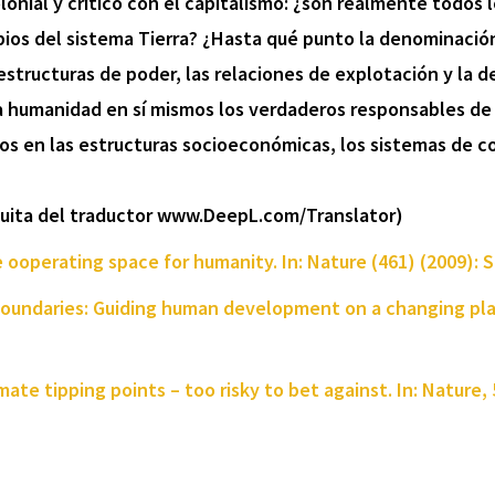
nial y crítico con el capitalismo: ¿son realmente todos
ios del sistema Tierra? ¿Hasta qué punto la denominación 
estructuras de poder, las relaciones de explotación y la
 humanidad en sí mismos los verdaderos responsables de 
dos en las estructuras socioeconómicas, los sistemas de c
atuita del traductor www.DeepL.com/Translator)
e ooperating space for humanity. In: Nature (461) (2009): S.
y boundaries: Guiding human development on a changing plan
mate tipping points – too risky to bet against. In: Nature, 