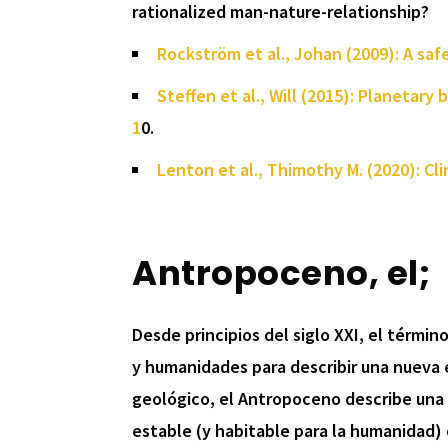
rationalized man-nature-relationship?
Rockström et al., Johan (2009): A saf
Steffen et al., Will (2015): Planetar
1
0.
Lenton et al., Thimothy M. (2020): Cli
Antropoceno, el;
Desde principios del siglo XXI, el términ
y humanidades para describir una nueva 
geológico, el Antropoceno describe una 
estable (y habitable para la humanidad)