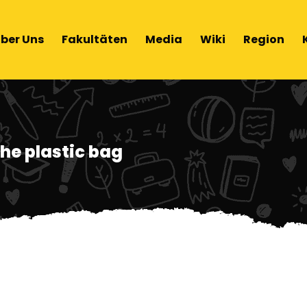
ber Uns
Fakultäten
Media
Wiki
Region
the plastic bag