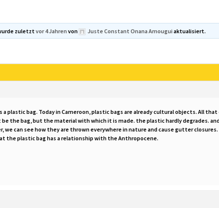
wurde zuletzt
vor 4 Jahren
von
Juste Constant Onana Amougui
aktualisiert.
s a plastic bag. Today in Cameroon, plastic bags are already cultural objects. All tha
 be the bag, but the material with which it is made. the plastic hardly degrades. 
, we can see how they are thrown everywhere in nature and cause gutter closures
hat the plastic bag has a relationship with the Anthropocene.