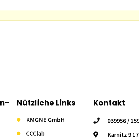
on-
Nützliche Links
Kontakt
KMGNE GmbH
039956 / 15
CCClab
Karnitz 9 1