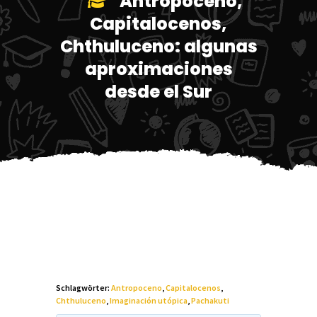
Antropoceno,
Capitalocenos,
Chthuluceno: algunas
aproximaciones
desde el Sur
Schlagwörter:
Antropoceno
,
Capitalocenos
,
Chthuluceno
,
Imaginación utópica
,
Pachakuti