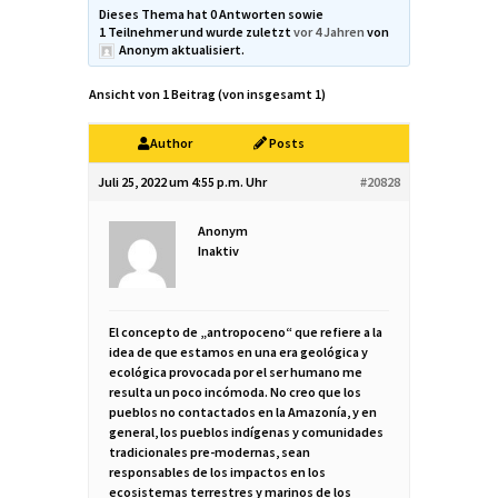
Dieses Thema hat 0 Antworten sowie
1 Teilnehmer und wurde zuletzt
vor 4 Jahren
von
Anonym
aktualisiert.
Ansicht von 1 Beitrag (von insgesamt 1)
Author
Posts
Juli 25, 2022 um 4:55 p.m. Uhr
#20828
Anonym
Inaktiv
El concepto de „antropoceno“ que refiere a la
idea de que estamos en una era geológica y
ecológica provocada por el ser humano me
resulta un poco incómoda. No creo que los
pueblos no contactados en la Amazonía, y en
general, los pueblos indígenas y comunidades
tradicionales pre-modernas, sean
responsables de los impactos en los
ecosistemas terrestres y marinos de los