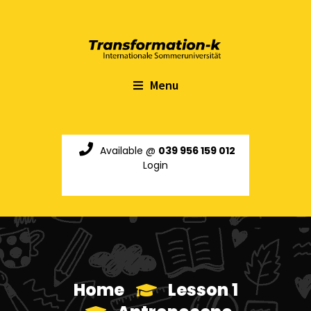
Menu
Available @
039 956 159 012
Login
Home
Lesson 1