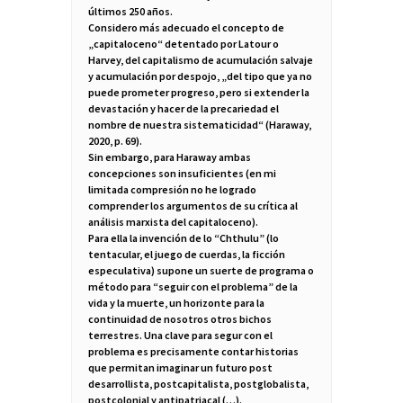
últimos 250 años.
Considero más adecuado el concepto de
„capitaloceno“ detentado por Latour o
Harvey, del capitalismo de acumulación salvaje
y acumulación por despojo, „del tipo que ya no
puede prometer progreso, pero si extender la
devastación y hacer de la precariedad el
nombre de nuestra sistematicidad“ (Haraway,
2020, p. 69).
Sin embargo, para Haraway ambas
concepciones son insuficientes (en mi
limitada compresión no he logrado
comprender los argumentos de su crítica al
análisis marxista del capitaloceno).
Para ella la invención de lo “Chthulu” (lo
tentacular, el juego de cuerdas, la ficción
especulativa) supone un suerte de programa o
método para “seguir con el problema” de la
vida y la muerte, un horizonte para la
continuidad de nosotros otros bichos
terrestres. Una clave para segur con el
problema es precisamente contar historias
que permitan imaginar un futuro post
desarrollista, postcapitalista, postglobalista,
postcolonial y antipatriacal (…).