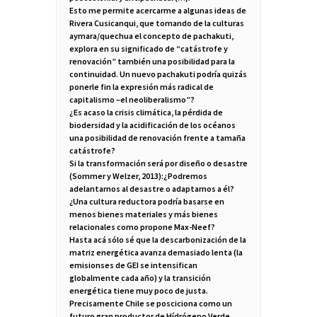
Esto me permite acercarme a algunas ideas de
Rivera Cusicanqui, que tomando de la culturas
aymara/quechua el concepto de pachakuti,
explora en su significado de “catástrofe y
renovación” también una posibilidad para la
continuidad. Un nuevo pachakuti podría quizás
ponerle fin la expresión más radical de
capitalismo –el neoliberalismo”?
¿Es acaso la crisis climática, la pérdida de
biodersidad y la acidificación de los océanos
una posibilidad de renovación frente a tamaña
catástrofe?
Si la transformación será por diseño o desastre
(Sommer y Welzer, 2013):¿Podremos
adelantarnos al desastre o adaptarnos a él?
¿Una cultura reductora podría basarse en
menos bienes materiales y más bienes
relacionales como propone Max-Neef?
Hasta acá sólo sé que la descarbonización de la
matriz energética avanza demasiado lenta (la
emisionses de GEI se intensifican
globalmente cada año) y la transición
energética tiene muy poco de justa.
Precisamente Chile se posciciona como un
futuro gran productor de Hídrógeno Verde,