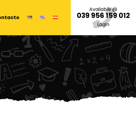
Available @
039 956 159 012
ontacto
Login