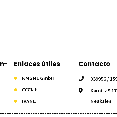
on-
Enlaces útiles
Contacto
KMGNE GmbH
039956 / 15
CCClab
Karnitz 9 1
IVANE
Neukalen