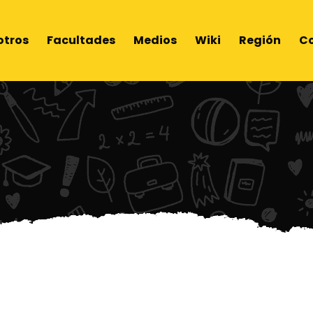
otros
Facultades
Medios
Wiki
Región
C